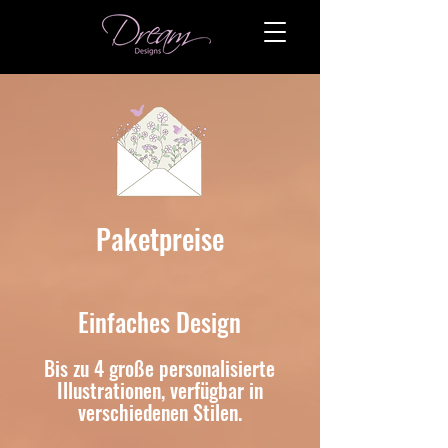
Paketpreise
Einfaches Design
Bis zu 4 große personalisierte
Illustrationen, verfügbar in
verschiedenen Stilen.