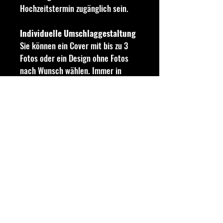
Hochzeitstermin zugänglich sein.
Individuelle Umschlaggestaltung
Sie können ein Cover mit bis zu 3
Fotos oder ein Design ohne Fotos
nach Wunsch wählen. Immer in
Ihren Lieblingsfarben.
Ort und Wegbeschreibung
Alle Informationen zur Zeremonie
und zur Feier, integriert mit Google
Maps, damit Ihre Gäste leicht den
Weg finden können.
Save The Date
Datum und Uhrzeit der
Veranstaltung, zusammen mit
einem attraktiven Countdown und