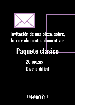
Invitación de una pieza, sobre,
forro y elementos decorativos
Paquete clasico
25 piezas
Diseño difícil
Diseño fácil
1,000 €